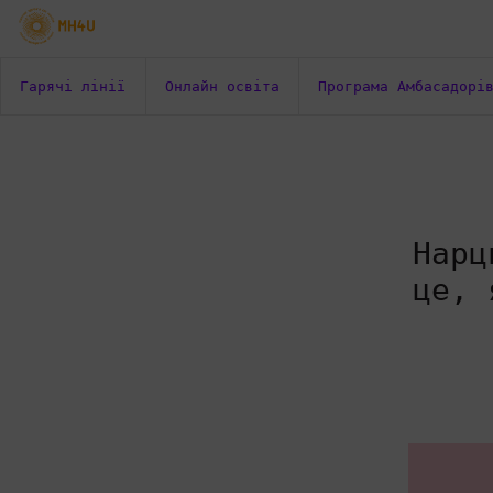
Гарячі лінії
Онлайн освіта
Програма Амбасадорі
Нарц
це, 