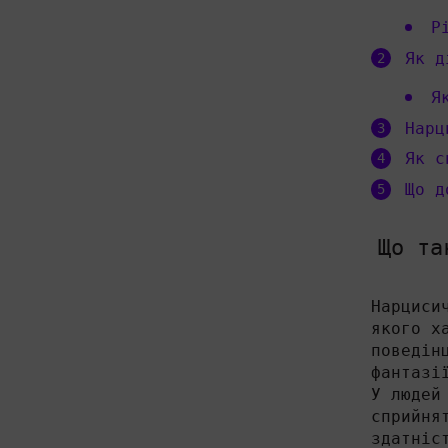
Р
Як д
Я
Нарц
Як с
Що д
Що та
Нарциси
якого х
поведін
фантазі
У людей
сприйня
здатніс