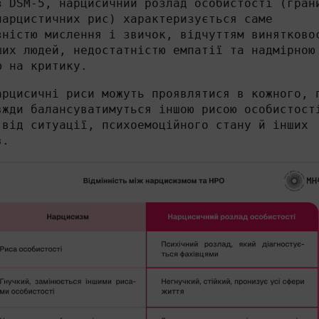
з DSM-5, нарцисичний розлад особистості (гран
арцистичних рис) характеризується саме
зністю мислення і звичок, відчуттям винятково
ших людей, недостатністю емпатії та надмірною
ю на критику.
арцисичні риси можуть проявлятися в кожного, 
вжди балансуватимуться іншою рисою особистост
 від ситуації, психоемоційного стану й інших
в.