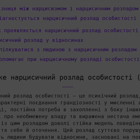
ізниця між нарцисизмом і нарцисичним розладом
іагностується нарцисичний розлад особистості
к проявляється нарцисичний розлад особистості
исичний розлад у відносинах
пілкуватися з людиною з нарцисичним розладом
опомагає при нарцисичному розладі особистості
ке нарцисичний розлад особистості 
чний розлад особистості — це психічний розлад
арактерні поєднання грандіозності у мисленні 
ці, постійна потреба в захопленні з боку інши
ї про необмежену владу та виражена нестача ем
 із цим розладом доволі стійка модель поведін
ття себе й оточення. Цей розлад суттєво поруш
ть людини будувати відносини, засновані на по