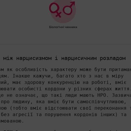
 між нарцисизмом і нарцисичним розладом
зм як особливість характеру може бути притама
дям. Інакше кажучи, багато хто з нас в міру
ний, має здорову конкуренцію на роботі, вміє
лювати особисті кордони у різних сферах життя
це не означає, що такі люди мають НРО. Зазвич
 про людину, яка вміє бути самоспівчутливою,
ною (тобто вміє відстоювати свої переконання 
 без агресії та порушення кордонів інших) та
ямованою.