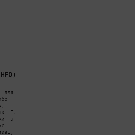
(НРО)
, для
або
х,
патії.
ки та
ує
вазі,