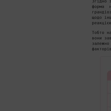
Згідно 
форма н
грандіо
щодо ін
реакціє
Тобто н
вони за
залежно
факторі