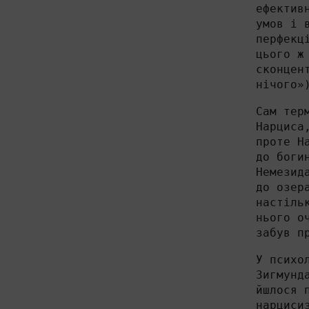
ефектив
умов і 
перфекц
цього ж
сконцен
нічого»
Сам тер
Нарциса
проте Н
до боги
Немезид
до озер
настіль
нього о
забув п
У психо
Зигмунд
йшлося 
нарциси