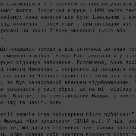
но взаємодіяти з оточенням та пристосуватися 
вимог життя. Поведінка людини з НРО часто тяж
іонізму: вона намагається бути ідеальною і ви
 від оточення. Також люди з цим розладом част
тровані на чорно-білому мисленні («все або
).
мін «нарцис» походить від античної легенди пр
, смертного юнака. Німфа Ехо закохалася у ньо
арцис відкинув залицяння. Розлючена, вона при
ні помсти Немезиди і попросила її покарати кр
а наслала на Нарциса прокляття: коли він піді
а, то був зачарований власним відображенням. 
ки закохався у свій образ, що не міг відірват
чей. Власне, так самозакоханий Нарцис і помер
ро їжу та навіть воду.
логії термін став популярним після публікації
а Фройда «Про нарцисизм» (1914 р.). У ній, зо
про те, що дитина переживає так званий здоров
зм, адже вважає себе центром власного всесвіт