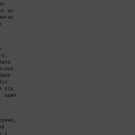
до
іє до
магає
о
о
го,
йшла
асеня.
йшов
Він
и від
, адже
крема,
ий
у і