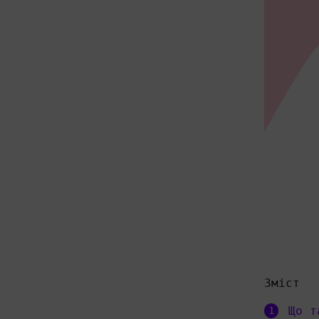
Зміст
Що т