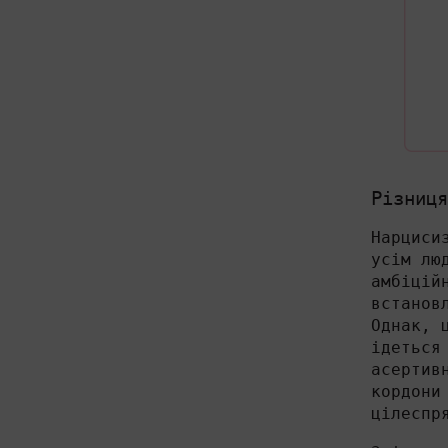
Різниця
Нарциси
усім лю
амбіцій
встанов
Однак, 
ідеться
асертив
кордони
цілеспр