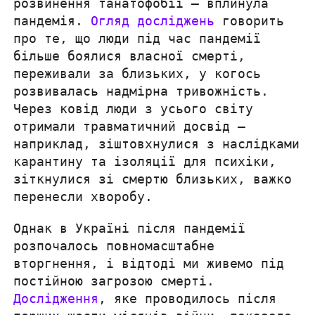
пандемія.
Огляд досліджень
говорить
про те, що люди під час пандемії
більше боялися власної смерті,
переживали за близьких, у когось
розвивалась надмірна тривожність.
Через ковід люди з усього світу
отримали травматичний досвід —
наприклад, зіштовхнулися з наслідками
карантину та ізоляції для психіки,
зіткнулися зі смертю близьких, важко
перенесли хворобу.
Однак в Україні після пандемії
розпочалось повномасштабне
вторгнення, і відтоді ми живемо під
постійною загрозою смерті.
Дослідження
, яке проводилось після
перших шести місяців війни, показало,