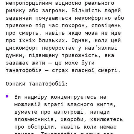
непропорційним відносно реального
ризику або загрози. Більшість людей
зазвичай почуваються некомфортно або
тривожно під час похорон, сповіщень
про смерть, навіть якщо мова не йде
про їхніх близьких. Однак, коли цей
дискомфорт переростає у нав‘язливі
думки, підвищену тривожність, яка
заважає жити — це може бути
танатофобія — страх власної смерті.
Ознаки танатофобії:
Ви надміру концентруєтесь на
можливій втраті власного життя,
думаєте про автотрощі, напади
зловмисників, хвороби, хвилюєтесь
про обстріли, навіть коли немає
тривог. Танатофобія змушує вас