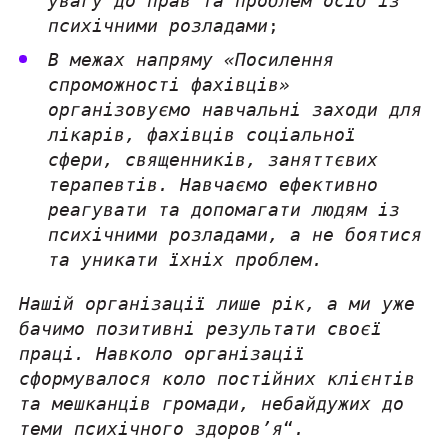
увагу до прав та проблем осіб із
психічними розладами
;
В межах напряму «Посилення
спроможності фахівців»
організовуємо навчальні заходи для
лікарів, фахівців соціальної
сфери, священників, заняттєвих
терапевтів. Навчаємо ефективно
реагувати та допомагати людям із
психічними розладами, а не боятися
та уникати їхніх проблем.
Нашій організації лише рік, а ми уже
бачимо позитивні результати своєї
праці. Навколо організації
сформувалося коло постійних клієнтів
та мешканців громади, небайдужих до
теми психічного здоров’я
“
.