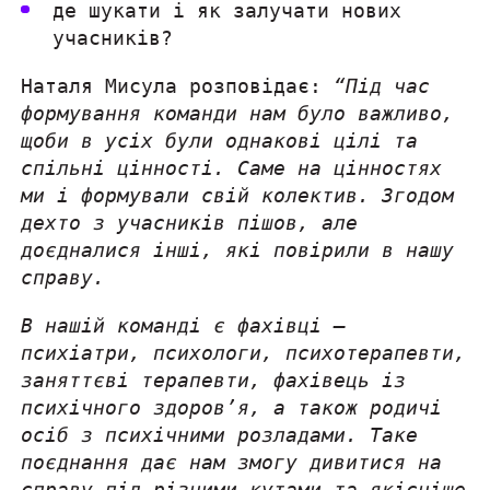
де шукати і як залучати нових
учасників?
Наталя Мисула розповідає:
“Під час
формування команди нам було важливо,
щоби в усіх були однакові цілі та
спільні цінності. Саме на цінностях
ми і формували свій колектив. Згодом
дехто з учасників пішов, але
доєдналися інші, які повірили в нашу
справу.
В нашій команді є фахівці —
психіатри, психологи, психотерапевти,
заняттєві терапевти, фахівець із
психічного здоров’я, а також родичі
осіб з психічними розладами. Таке
поєднання дає нам змогу дивитися на
справу під різними кутами та якісніше